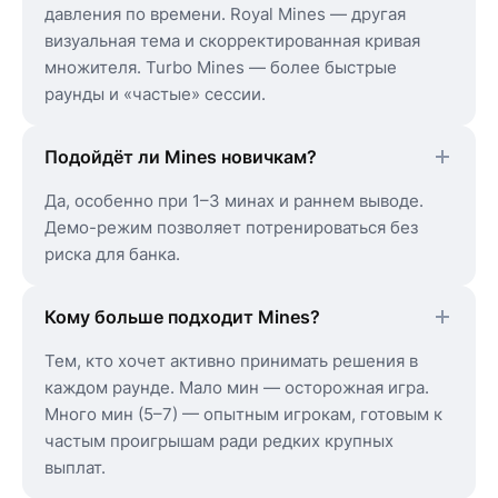
давления по времени. Royal Mines — другая
визуальная тема и скорректированная кривая
множителя. Turbo Mines — более быстрые
раунды и «частые» сессии.
Подойдёт ли Mines новичкам?
Да, особенно при 1–3 минах и раннем выводе.
Демо-режим позволяет потренироваться без
риска для банка.
Кому больше подходит Mines?
Тем, кто хочет активно принимать решения в
каждом раунде. Мало мин — осторожная игра.
Много мин (5–7) — опытным игрокам, готовым к
частым проигрышам ради редких крупных
выплат.