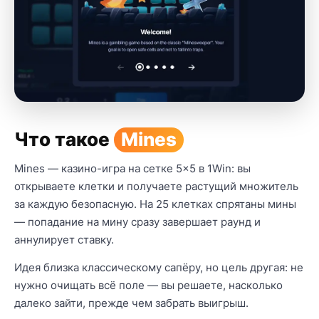
Что такое
Mines
Mines — казино-игра на сетке 5×5 в 1Win: вы
открываете клетки и получаете растущий множитель
за каждую безопасную. На 25 клетках спрятаны мины
— попадание на мину сразу завершает раунд и
аннулирует ставку.
Идея близка классическому сапёру, но цель другая: не
нужно очищать всё поле — вы решаете, насколько
далеко зайти, прежде чем забрать выигрыш.