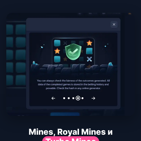
Mines, Royal Mines и