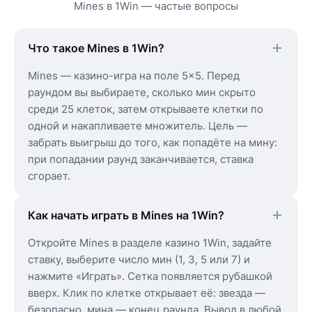
Mines в 1Win — частые вопросы
Что такое Mines в 1Win?
Mines — казино-игра на поле 5×5. Перед
раундом вы выбираете, сколько мин скрыто
среди 25 клеток, затем открываете клетки по
одной и накапливаете множитель. Цель —
забрать выигрыш до того, как попадёте на мину:
при попадании раунд заканчивается, ставка
сгорает.
Как начать играть в Mines на 1Win?
Откройте Mines в разделе казино 1Win, задайте
ставку, выберите число мин (1, 3, 5 или 7) и
нажмите «Играть». Сетка появляется рубашкой
вверх. Клик по клетке открывает её: звезда —
безопасно, мина — конец раунда. Вывод в любой