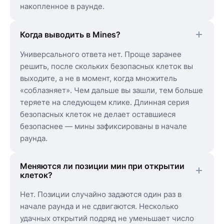
накопленное в раунде.
Когда выводить в Mines?
Универсального ответа нет. Проще заранее
решить, после скольких безопасных клеток вы
выходите, а не в момент, когда множитель
«соблазняет». Чем дальше вы зашли, тем больше
теряете на следующем клике. Длинная серия
безопасных клеток не делает оставшиеся
безопаснее — мины зафиксированы в начале
раунда.
Меняются ли позиции мин при открытии
клеток?
Нет. Позиции случайно задаются один раз в
начале раунда и не сдвигаются. Несколько
удачных открытий подряд не уменьшает число