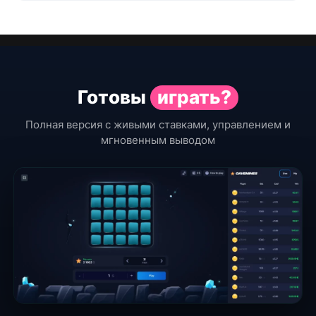
Готовы
играть?
Полная версия с живыми ставками, управлением и
мгновенным выводом